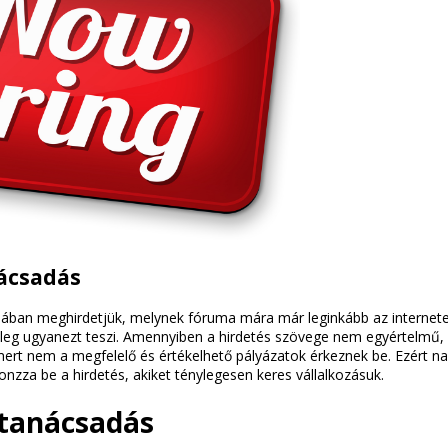
nácsadás
talában meghirdetjük, melynek fóruma mára már leginkább az internetes
űleg ugyanezt teszi. Amennyiben a hirdetés szövege nem egyértelmű, elő
 mert nem a megfelelő és értékelhető pályázatok érkeznek be. Ezért 
nzza be a hirdetés, akiket ténylegesen keres vállalkozásuk.
 tanácsadás