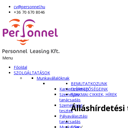
cv@personnel.hu
+36 70 670 8046
Menu
Főoldal
SZOLGÁLTATÁSOK
Munkavállalóknak
BEMUTATKOZUNK
Karrier meet-up
ELÉRHETŐSÉGEINK
Személyes
SZAKMAI CIKKEK, HÍREK
tanácsadás
Álláshírdetési
Személyiség
tesztek
Pályaválasztási
tanácsadás
Főlap
/
Munkajogi