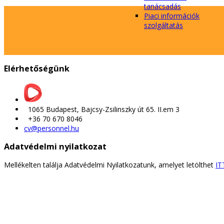
tanácsadás
Piaci információk
szolgáltatás
Elérhetőségünk
1065 Budapest, Bajcsy-Zsilinszky út 65. II.em 3
+36 70 670 8046
cv@personnel.hu
Adatvédelmi nyilatkozat
Mellékelten találja Adatvédelmi Nyilatkozatunk, amelyet letölthet
IT