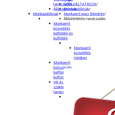
SZOLGÁLTATÁSOK
/
tanácsadás
Munkaadóknak
/
Állásajánlatok
Munkaerő piaci felmérés
/
Munkaadóknak
Álláshírdetési tanácsadás
Munkaerő
közvetítés
belföldre és
külföldre
Munkaerő
közvetítés
miniben
Munkaerő
kölcsönzés
belföldre és
külföldre
HR és munkaügyi
szakértői
tanácsadás
AC
Tesztek
HR outsourcing